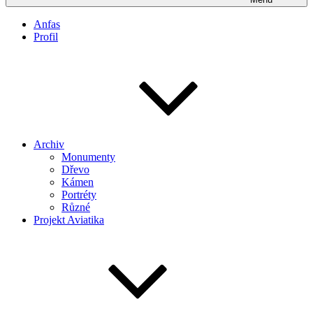
Anfas
Profil
Archiv
Monumenty
Dřevo
Kámen
Portréty
Různé
Projekt Aviatika