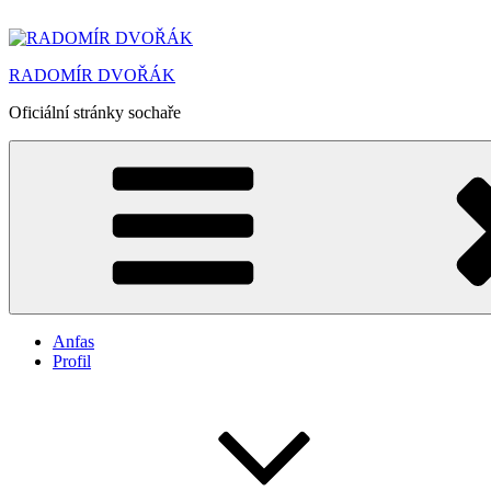
Přejít
k
obsahu
RADOMÍR DVOŘÁK
webu
Oficiální stránky sochaře
Anfas
Profil