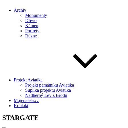
Archiv
Monumenty
Dřevo
Kámen
Portréty
Různé
Projekt Aviatika
Projekt památníku Aviatika
Suplika projektu Aviatika
Nádherný Lev z Brodu
Mojepaleta.cz
Kontakt
STARGATE